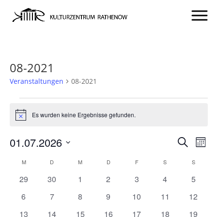
08-2021
Veranstaltungen
08-2021
VERANSTALTUNGEN
Es wurden keine Ergebnisse gefunden.
Hinweis
VERA
VE
01.07.2026
Suche
Mona
AN
SUCH
Datum
KALENDER
NA
M
MONTAG
D
DIENSTAG
M
MITTWOCH
D
DONNERSTAG
F
FREITAG
S
SAMSTAG
S
SONNT
UND
wählen.
VON
0
0
0
0
0
0
0
29
30
1
2
3
4
5
ANSIC
VERANSTALTUNGEN
Veranstaltungen
Veranstaltungen
Veranstaltungen
Veranstaltungen
Veranstaltungen
Veranstaltunge
Veranst
NAVI
0
0
0
0
0
0
0
6
7
8
9
10
11
12
Veranstaltungen
Veranstaltungen
Veranstaltungen
Veranstaltungen
Veranstaltungen
Veranstaltungen
Veranst
0
0
0
0
0
0
0
13
14
15
16
17
18
19