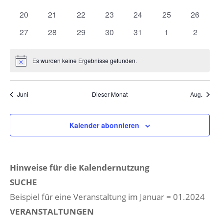
Veranstaltungen
Veranstaltungen
Veranstaltungen
Veranstaltungen
Veranstaltungen
Veranstaltungen
Veranst
0
0
0
0
0
0
0
20
21
22
23
24
25
26
Veranstaltungen
Veranstaltungen
Veranstaltungen
Veranstaltungen
Veranstaltungen
Veranstaltungen
Veranst
0
0
0
0
0
0
0
27
28
29
30
31
1
2
Veranstaltungen
Veranstaltungen
Veranstaltungen
Veranstaltungen
Veranstaltungen
Veranstaltunge
Veranst
Es wurden keine Ergebnisse gefunden.
Hinweis
Juni
Dieser Monat
Aug.
Kalender abonnieren
Hinweise für die Kalendernutzung
SUCHE
Beispiel für eine Veranstaltung im Januar = 01.2024
VERANSTALTUNGEN