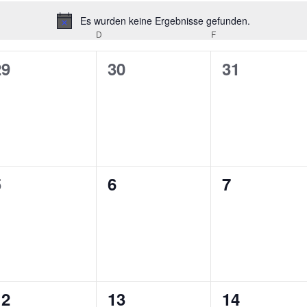
Es wurden keine Ergebnisse gefunden.
Hinweis
TTWOCH
D
DONNERSTAG
F
FREITAG
0
0
0
29
30
31
n,
eranstaltungen,
Veranstaltungen,
Veranstalt
0
0
0
5
6
7
n,
eranstaltungen,
Veranstaltungen,
Veranstalt
0
0
0
12
13
14