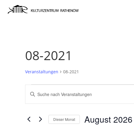
08-2021
Veranstaltungen
08-2021
VERANSTALTUNGEN
VERANSTALTUNGEN
Bitte
SUCHE
Schlüsselwort
UND
eingeben.
ANSICHTEN,
August 2026
Suche
Dieser Monat
NAVIGATION
nach
Datum