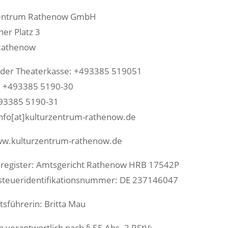
zentrum Rathenow GmbH
er Platz 3
Rathenow
 der Theaterkasse: +493385 519051
: +493385 5190-30
93385 5190-31
 info[at]kulturzentrum-rathenow.de
w.kulturzentrum-rathenow.de
register: Amtsgericht Rathenow HRB 17542P
teueridentifikationsnummer: DE 237146047
tsführerin: Britta Mau
ch verantwortlich nach § 55 Abs. 2 RStV: