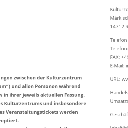
Kultur
Märkisch
14712 
Telefon
Telefon
FAX: +4
E-Mail:
ungen zwischen der Kulturzentrum
URL: ww
um“) und allen Personen während
Handels
in ihrer jeweils aktuellen Fassung.
Umsatzs
es Kulturzentrums und insbesondere
es Veranstaltungstickets werden
Geschäf
eptiert.
Inhaltli