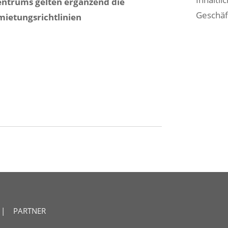
entrums gelten ergänzend die
Geschäf
mietungsrichtlinien
|
PARTNER