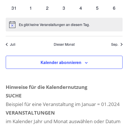
Veranstaltungen
Veranstaltungen
Veranstaltungen
Veranstaltungen
Veranstaltungen
Veranstaltungen
Veranst
0
0
0
0
0
0
0
31
1
2
3
4
5
6
Veranstaltungen
Veranstaltungen
Veranstaltungen
Veranstaltungen
Veranstaltungen
Veranstaltunge
Veranst
Es gibt keine Veranstaltungen an diesem Tag.
Hinweis
Juli
Dieser Monat
Sep.
Kalender abonnieren
Hinweise für die Kalendernutzung
SUCHE
Beispiel für eine Veranstaltung im Januar = 01.2024
VERANSTALTUNGEN
im Kalender Jahr und Monat auswählen oder Datum