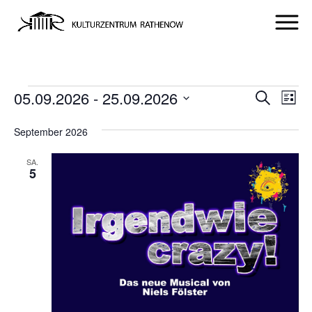
VERANSTALTUNGEN
VERA
VE
05.09.2026
 - 
25.09.2026
Suche
Liste
AN
SUCH
Datum
NA
September 2026
UND
wählen.
ANSIC
SA.
5
NAVI