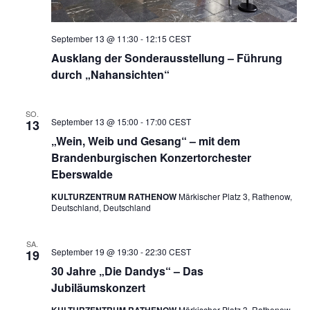
September 13 @ 11:30
-
12:15
CEST
Ausklang der Sonderausstellung – Führung
durch „Nahansichten“
SO.
September 13 @ 15:00
-
17:00
CEST
13
„Wein, Weib und Gesang“ – mit dem
Brandenburgischen Konzertorchester
Eberswalde
KULTURZENTRUM RATHENOW
Märkischer Platz 3, Rathenow,
Deutschland, Deutschland
SA.
September 19 @ 19:30
-
22:30
CEST
19
30 Jahre „Die Dandys“ – Das
Jubiläumskonzert
Märkischer Platz 3, Rathenow,