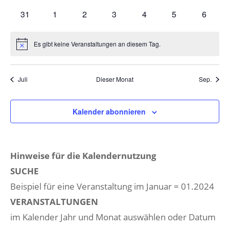
Veranstaltungen
Veranstaltungen
Veranstaltungen
Veranstaltungen
Veranstaltungen
Veranstaltungen
Veranst
0
0
0
0
0
0
0
31
1
2
3
4
5
6
Veranstaltungen
Veranstaltungen
Veranstaltungen
Veranstaltungen
Veranstaltungen
Veranstaltunge
Veranst
Es gibt keine Veranstaltungen an diesem Tag.
Hinweis
Juli
Dieser Monat
Sep.
Kalender abonnieren
Hinweise für die Kalendernutzung
SUCHE
Beispiel für eine Veranstaltung im Januar = 01.2024
VERANSTALTUNGEN
im Kalender Jahr und Monat auswählen oder Datum