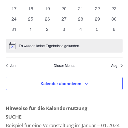
Veranstaltungen
Veranstaltungen
Veranstaltungen
Veranstaltungen
Veranstaltungen
Veranstaltungen
Veranst
0
0
0
0
0
0
0
17
18
19
20
21
22
23
Veranstaltungen
Veranstaltungen
Veranstaltungen
Veranstaltungen
Veranstaltungen
Veranstaltungen
Veranst
0
0
0
0
0
0
0
24
25
26
27
28
29
30
Veranstaltungen
Veranstaltungen
Veranstaltungen
Veranstaltungen
Veranstaltungen
Veranstaltungen
Veranst
0
0
0
0
0
0
0
31
1
2
3
4
5
6
Veranstaltungen
Veranstaltungen
Veranstaltungen
Veranstaltungen
Veranstaltungen
Veranstaltunge
Veranst
Es wurden keine Ergebnisse gefunden.
Hinweis
Juni
Dieser Monat
Aug.
Kalender abonnieren
Hinweise für die Kalendernutzung
SUCHE
Beispiel für eine Veranstaltung im Januar = 01.2024