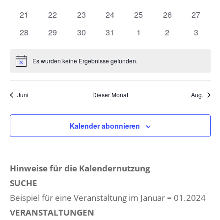
Veranstaltungen
Veranstaltungen
Veranstaltungen
Veranstaltungen
Veranstaltungen
Veranstaltungen
Veranst
0
0
0
0
0
0
0
21
22
23
24
25
26
27
Veranstaltungen
Veranstaltungen
Veranstaltungen
Veranstaltungen
Veranstaltungen
Veranstaltungen
Veranst
0
0
0
0
0
0
0
28
29
30
31
1
2
3
Veranstaltungen
Veranstaltungen
Veranstaltungen
Veranstaltungen
Veranstaltungen
Veranstaltunge
Veranst
Es wurden keine Ergebnisse gefunden.
Hinweis
Juni
Dieser Monat
Aug.
Kalender abonnieren
Hinweise für die Kalendernutzung
SUCHE
Beispiel für eine Veranstaltung im Januar = 01.2024
VERANSTALTUNGEN