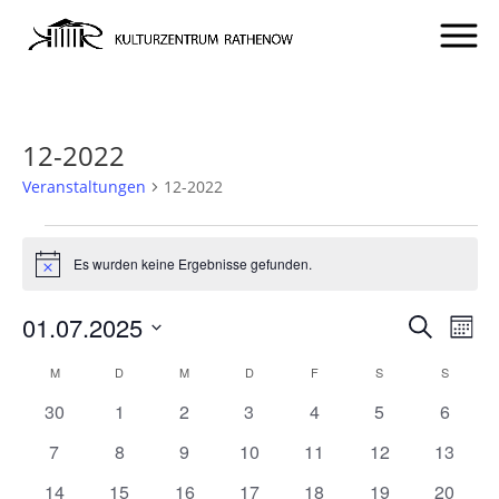
12-2022
Veranstaltungen
12-2022
VERANSTALTUNGEN
Es wurden keine Ergebnisse gefunden.
Hinweis
VERA
VE
01.07.2025
Suche
Mona
AN
SUCH
Datum
KALENDER
NA
M
MONTAG
D
DIENSTAG
M
MITTWOCH
D
DONNERSTAG
F
FREITAG
S
SAMSTAG
S
SONNT
UND
wählen.
VON
0
0
0
0
0
0
0
30
1
2
3
4
5
6
ANSIC
VERANSTALTUNGEN
Veranstaltungen
Veranstaltungen
Veranstaltungen
Veranstaltungen
Veranstaltungen
Veranstaltunge
Veranst
NAVI
0
0
0
0
0
0
0
7
8
9
10
11
12
13
Veranstaltungen
Veranstaltungen
Veranstaltungen
Veranstaltungen
Veranstaltungen
Veranstaltungen
Veranst
0
0
0
0
0
0
0
14
15
16
17
18
19
20