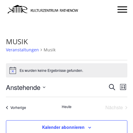
MUSIK
Veranstaltungen
Musik
VERANSTALTUNGEN
Es wurden keine Ergebnisse gefunden.
Hinweis
VERA
VE
Anstehende
Suche
Liste
AN
SUCH
Datum
NA
UND
wählen.
Heute
Nächste
Veranstaltungen
Vorherige
ANSIC
Veransta
NAVI
Kalender abonnieren