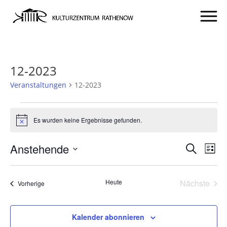
12-2023
Veranstaltungen
12-2023
VERANSTALTUNGEN
Es wurden keine Ergebnisse gefunden.
Hinweis
VERA
VE
Anstehende
Suche
Liste
AN
SUCH
Datum
NA
UND
wählen.
Heute
Nächste
Veranstaltungen
Vorherige
ANSIC
Veransta
NAVI
Kalender abonnieren