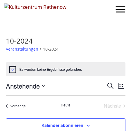
10-2024
Veranstaltungen
10-2024
VERANSTALTUNGEN
Es wurden keine Ergebnisse gefunden.
Hinweis
VERA
VE
Anstehende
Suche
Liste
AN
SUCH
Datum
NA
UND
wählen.
Heute
Nächste
Veranstaltungen
Vorherige
ANSIC
Veransta
NAVI
Kalender abonnieren