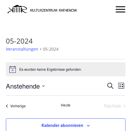
05-2024
Veranstaltungen
05-2024
VERANSTALTUNGEN
Es wurden keine Ergebnisse gefunden.
Hinweis
VERA
VE
Anstehende
Suche
Liste
AN
SUCH
Datum
NA
UND
wählen.
Heute
Nächste
Veranstaltungen
Vorherige
ANSIC
Veransta
NAVI
Kalender abonnieren