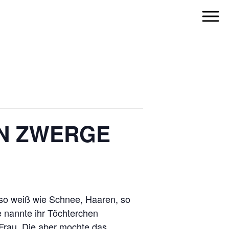
EN ZWERGE
 so weiß wie Schnee, Haaren, so
e nannte ihr Töchterchen
 Frau. Die aber mochte das