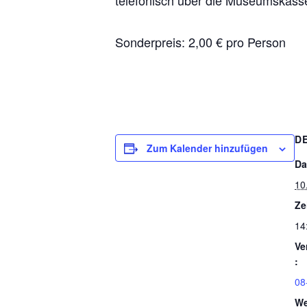
telefonisch über die Museumskass
Sonderpreis: 2,00 € pro Person
D
Zum Kalender hinzufügen
Da
10
Ze
14
Ve
:
08
We