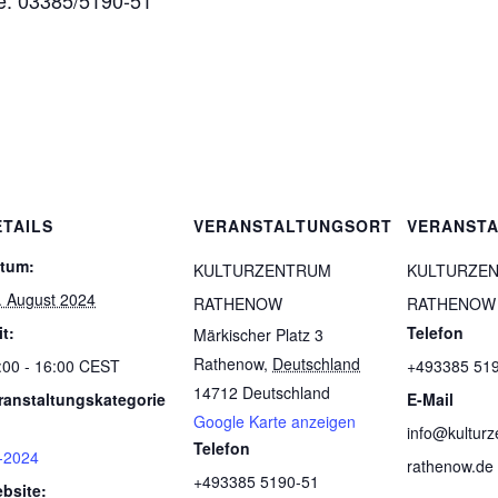
e: 03385/5190-51
ETAILS
VERANSTALTUNGSORT
VERANSTA
tum:
KULTURZENTRUM
KULTURZE
. August 2024
RATHENOW
RATHENOW
it:
Telefon
Märkischer Platz 3
Rathenow
,
Deutschland
:00 - 16:00
CEST
+493385 51
14712
Deutschland
ranstaltungskategorie
E-Mail
Google Karte anzeigen
info@kulturz
Telefon
-2024
rathenow.de
+493385 5190-51
bsite: