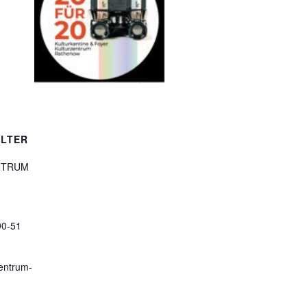
LTER
NTRUM
90-51
entrum-