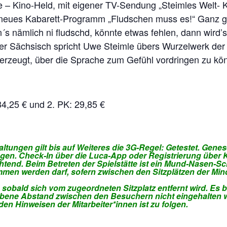
le – Kino-Held, mit eigener TV-Sendung „Steimles Welt- 
in neues Kabarett-Programm „Fludschen muss es!“ Ganz g
s nämlich ni fludschd, könnte etwas fehlen, dann wird
er Sächsisch spricht Uwe Steimle übers Wurzelwerk der
überzeugt, über die Sprache zum Gefühl vordringen zu k
 34,25 € und 2. PK: 29,85 €
ltungen gilt bis auf Weiteres die 3G-Regel: Getestet. Gene
en. Check-In über die Luca-App oder Registrierung über 
htend. Beim Betreten der Spielstätte ist ein Mund-Nasen-Sc
men werden darf, sofern zwischen den Sitzplätzen der Min
 sobald sich vom zugeordneten Sitzplatz entfernt wird. Es 
bene Abstand zwischen den Besuchern nicht eingehalten we
n Hinweisen der Mitarbeiter*innen ist zu folgen.