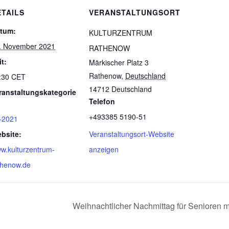
ETAILS
VERANSTALTUNGSORT
tum:
KULTURZENTRUM
. November 2021
RATHENOW
it:
Märkischer Platz 3
Rathenow
,
Deutschland
:30
CET
14712
Deutschland
ranstaltungskategorie
Telefon
+493385 5190-51
-2021
bsite:
Veranstaltungsort-Website
w.kulturzentrum-
anzeigen
thenow.de
Weihnachtlicher Nachmittag für Senioren m