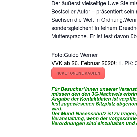
Der äußerst vielseitige Uwe Steim
Bestseller-Autor – präsentiert se
Sachsen die Welt in Ordnung.Wenn´
sondersgleichen! In feinem Dresdn
Muttersprache. Er ist fest davon 
Foto:Guido Werner
VVK ab 26. Februar 2020!
: 1. PK:
TICKET ONLINE KAUFEN
Für Besucher*innen unserer Veransta
müssen den den 3G-Nachweis erbring
Angabe der Kontaktdaten ist verpflic
fest zugewiesenen Sitzplatz abgenom
wird.
Der Mund-Nasenschutz ist zu tragen,
Veranstaltung, wenn der vorgeschrie
Verordnungen sind einzuhalten und de