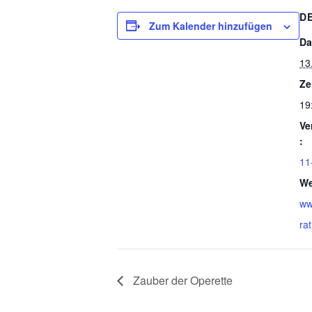
D
Zum Kalender hinzufügen
Da
13
Ze
19
Ve
:
11
We
ww
ra
Zauber der Operette