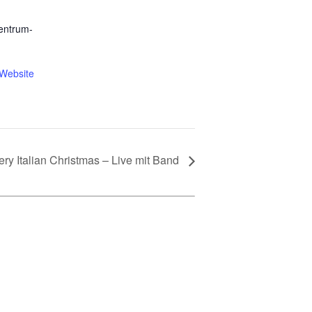
entrum-
-Website
y Italian Christmas – Live mit Band