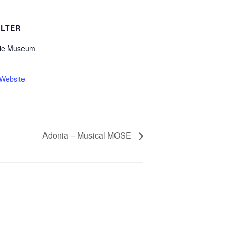
LTER
trie Museum
-Website
Adonia – Musical MOSE