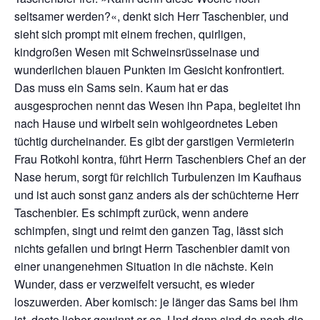
seltsamer werden?«, denkt sich Herr Taschenbier, und
sieht sich prompt mit einem frechen, quirligen,
kindgroßen Wesen mit Schweinsrüsselnase und
wunderlichen blauen Punkten im Gesicht konfrontiert.
Das muss ein Sams sein. Kaum hat er das
ausgesprochen nennt das Wesen ihn Papa, begleitet ihn
nach Hause und wirbelt sein wohlgeordnetes Leben
tüchtig durcheinander. Es gibt der garstigen Vermieterin
Frau Rotkohl kontra, führt Herrn Taschenbiers Chef an der
Nase herum, sorgt für reichlich Turbulenzen im Kaufhaus
und ist auch sonst ganz anders als der schüchterne Herr
Taschenbier. Es schimpft zurück, wenn andere
schimpfen, singt und reimt den ganzen Tag, lässt sich
nichts gefallen und bringt Herrn Taschenbier damit von
einer unangenehmen Situation in die nächste. Kein
Wunder, dass er verzweifelt versucht, es wieder
loszuwerden. Aber komisch: je länger das Sams bei ihm
ist, desto lieber gewinnt er es. Und dann sind da noch die