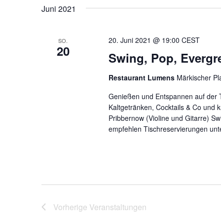
Veranstaltungen
wählen.
Juni 2021
Schlüsselwort.
20. Juni 2021 @ 19:00
CEST
SO.
20
Swing, Pop, Everg
Restaurant Lumens
Märkischer Pl
Genießen und Entspannen auf der Te
Kaltgetränken, Cocktails & Co und
Pribbernow (Violine und Gitarre) S
empfehlen Tischreservierungen unte
Vorherige
Veranstaltungen