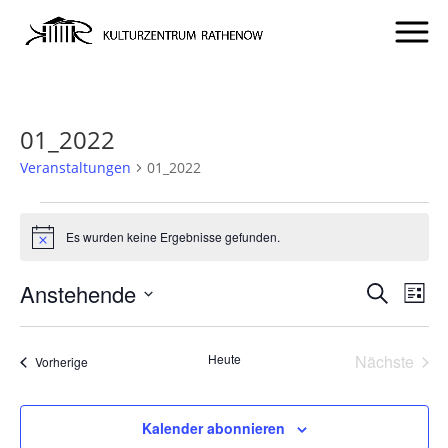
01_2022
Veranstaltungen
01_2022
VERANSTALTUNGEN
Es wurden keine Ergebnisse gefunden.
Hinweis
VERA
VE
Anstehende
Suche
Liste
AN
SUCH
Datum
NA
UND
wählen.
Heute
Nächste
Veranstaltungen
Vorherige
ANSIC
Veransta
NAVI
Kalender abonnieren